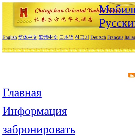
Мобиль
Русски
English
简体中文
繁體中文
日本語
한국어
Deutsch
Français
Itali
Главная
Информация
забронировать