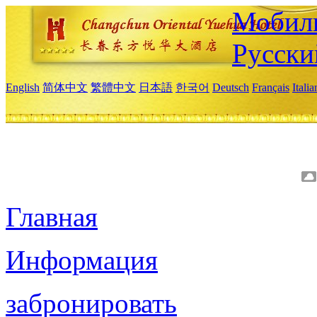
Мобиль
Русски
English
简体中文
繁體中文
日本語
한국어
Deutsch
Français
Itali
Главная
Информация
забронировать