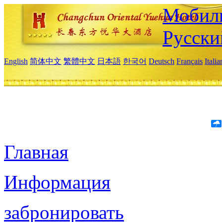
Мобиль
Русски
English
简体中文
繁體中文
日本語
한국어
Deutsch
Français
Itali
Главная
Информация
забронировать