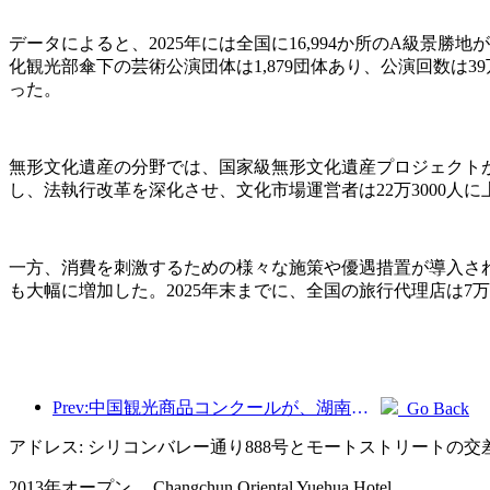
データによると、2025年には全国に16,994か所のA級景勝
化観光部傘下の芸術公演団体は1,879団体あり、公演回数は39
った。
無形文化遺産の分野では、国家級無形文化遺産プロジェクトが
し、法執行改革を深化させ、文化市場運営者は22万3000人に
一方、消費を刺激するための様々な施策や優遇措置が導入さ
も大幅に増加した。2025年末までに、全国の旅行代理店は7万
Prev:中国観光商品コンクールが、湖南省湘潭市にて盛況のうちに開催されました。
Go Back
アドレス: シリコンバレー通り888号とモートストリートの交
2013年オープン， Changchun Oriental Yuehua Hotel.