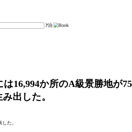
?
泊
は16,994か所のA級景勝地が7
を生み出した。
表した。