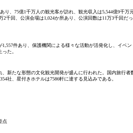
地があり、75億1千万人の観光客が訪れ、観光収入は5,544億9
万2千回、公演会場は1,024か所あり、公演回数は11万3千回
1,557件あり、保護機関による様々な活動が活発化し、イベ
上った。
れ、新たな形態の文化観光開発が盛んに行われた。国内旅行者
354社、星付きホテルは7586軒に達する見込みである。
差点