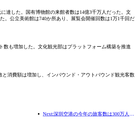
千万元に達した。国有博物館の来館者数は14億3千万人だった。文
だった。公立美術館は740か所あり、展覧会開催回数は1万1千回だ
ント数も増加した。文化観光部はプラットフォーム構築を推進
数と消費額は増加し、インバウンド・アウトバウンド観光客数
Next:深圳空港の今年の旅客数は300万人を超え、同期間の新記録を樹立した。