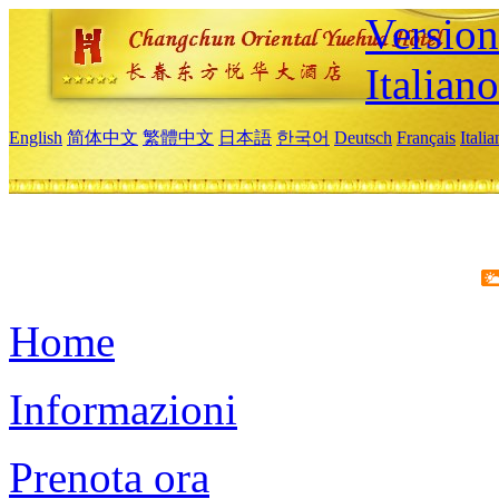
Version
Italiano
English
简体中文
繁體中文
日本語
한국어
Deutsch
Français
Itali
Home
Informazioni
Prenota ora