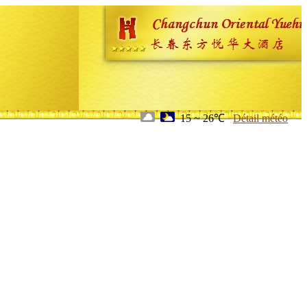
15 ~ 26℃
Détail météo