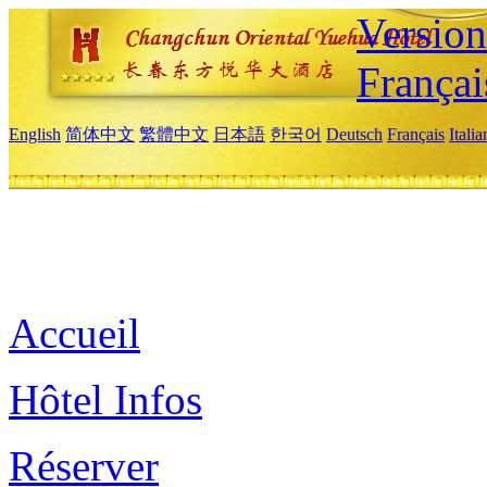
Versio
Françai
English
简体中文
繁體中文
日本語
한국어
Deutsch
Français
Itali
Accueil
Hôtel Infos
Réserver