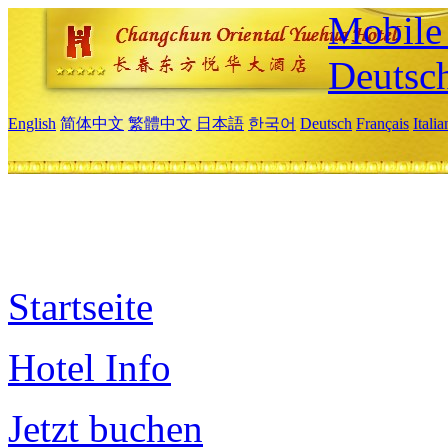
Mobile 
Deutsc
English
简体中文
繁體中文
日本語
한국어
Deutsch
Français
Itali
Startseite
Hotel Info
Jetzt buchen