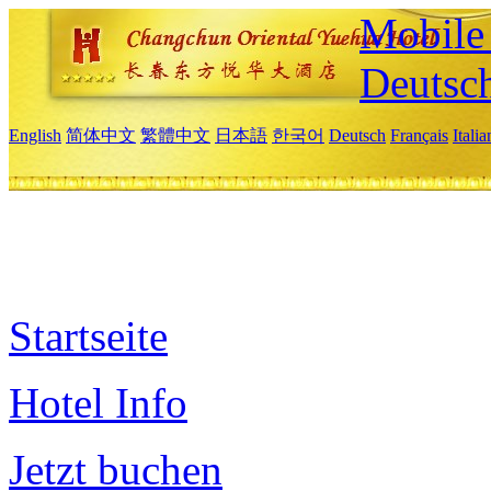
Mobile 
Deutsc
English
简体中文
繁體中文
日本語
한국어
Deutsch
Français
Itali
Startseite
Hotel Info
Jetzt buchen